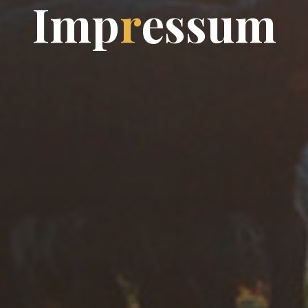
I
m
p
r
e
s
s
u
m