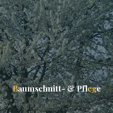
B
a
u
m
s
c
h
n
i
t
t
-
&
P
f
l
e
g
e